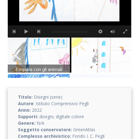
Empatia con gli animali
Empatia con gli animali
Titolo:
Disegni (serie)
Autore
: Istituto Comprensivo Pegli
Anno:
2022
Empatia con gli animali
Empatia con gli animali
Supporti:
disegni, digitale colore
Genere:
N/A
Soggetto conservatore:
GreenAtlas
Complesso archivistico:
Fondo I. C. Pegli