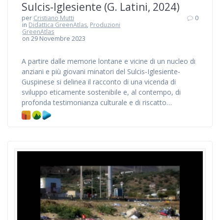
Sulcis-Iglesiente (G. Latini, 2024)
per
Cristiano Mutti
0
in
Didattica GreenAtlas
,
Produzioni
GreenAtlas
on 29 Novembre 2023
A partire dalle memorie lontane e vicine di un nucleo di
anziani e più giovani minatori del Sulcis-Iglesiente-
Guspinese si delinea il racconto di una vicenda di
sviluppo eticamente sostenibile e, al contempo, di
profonda testimonianza culturale e di riscatto…