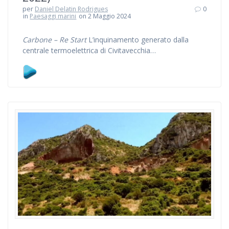
per
Daniel Delatin Rodrigues
0
in
Paesaggi marini
on 2 Maggio 2024
Carbone – Re Start
L’inquinamento generato dalla
centrale termoelettrica di Civitavecchia…