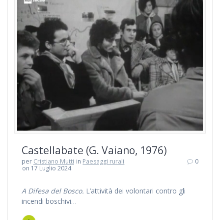
Castellabate (G. Vaiano, 1976)
per
Cristiano Mutti
in
Paesaggi rurali
0
on 17 Luglio 2024
A Difesa del Bosco.
L’attività dei volontari contro gli
incendi boschivi…