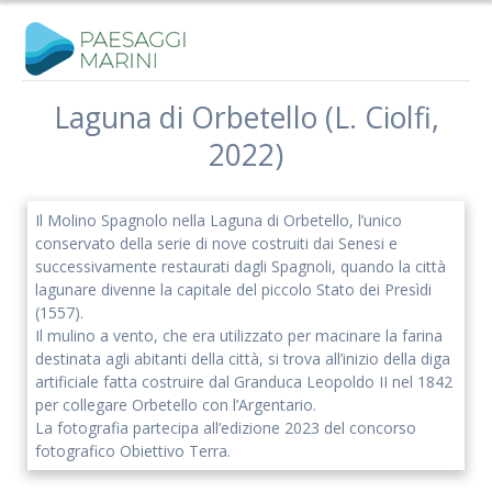
Salta
al
contenuto
Laguna di Orbetello (L. Ciolfi,
2022)
Iscriviti alla nostra newsletter
Rimani aggiornato sulle nostre iniziative e l'andamento del
Il Molino Spagnolo nella Laguna di Orbetello, l’unico
nostro progetto di ricerca.
conservato della serie di nove costruiti dai Senesi e
successivamente restaurati dagli Spagnoli, quando la città
lagunare divenne la capitale del piccolo Stato dei Presìdi
(1557).
Il mulino a vento, che era utilizzato per macinare la farina
destinata agli abitanti della città, si trova all’inizio della diga
artificiale fatta costruire dal Granduca Leopoldo II nel 1842
per collegare Orbetello con l’Argentario.
La fotografia partecipa all’edizione 2023 del concorso
fotografico Obiettivo Terra.