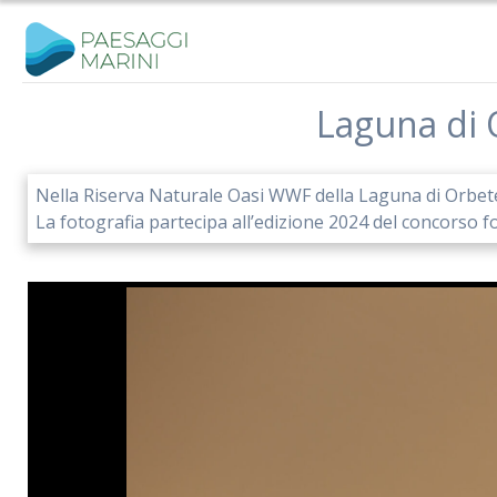
Salta
al
contenuto
Laguna di 
Nella Riserva Naturale Oasi WWF della Laguna di Orbete
La fotografia partecipa all’edizione 2024 del concorso f