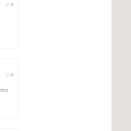
0
0
ntro