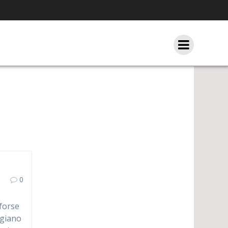
0
 forse
ggiano