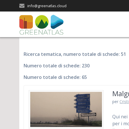
Salta
info@greenatlas.cloud
al
contenuto
Ricerca tematica, numero totale di schede: 51
Numero totale di schede: 230
Numero totale di schede: 65
Malgr
per
Crist
Qui nei 
per i mo