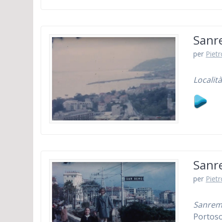
Sanre
per
Piet
Località
Sanre
per
Piet
Sanrem
Portos