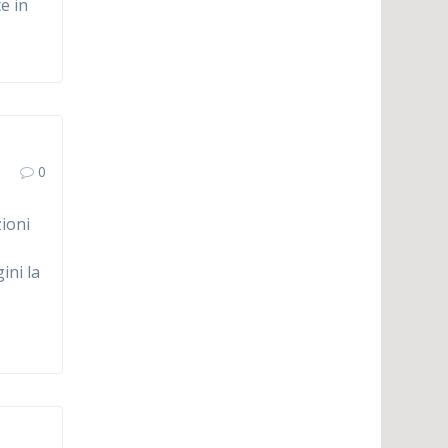
ce in
0
zioni
ini la