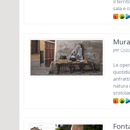
il terri
sala e o
Mural
per
Crist
Le oper
quotidi
anfratti
natura 
srotol
Fonta