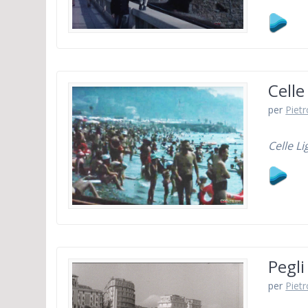
Celle
per
Piet
Celle Li
Pegli
per
Piet