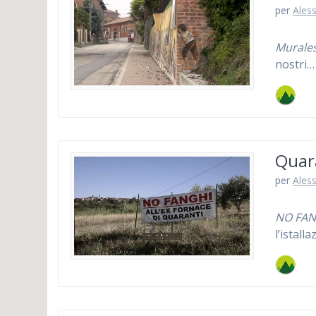
per
Ales
Murales
nostri…
Quara
per
Ales
NO FANG
l’istall