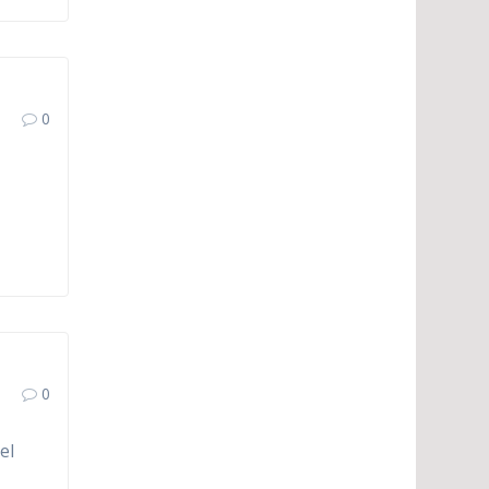
0
0
el