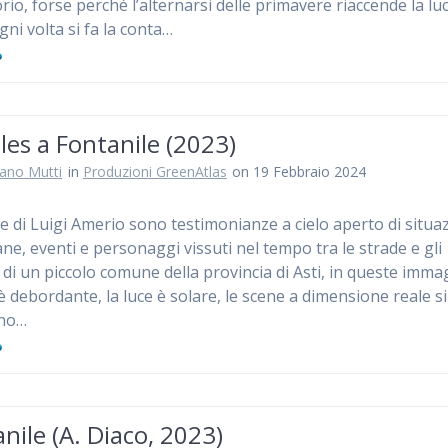
torio, forse perché l’alternarsi delle primavere riaccende la lu
gni volta si fa la conta…
es a Fontanile (2023)
iano Mutti
in
Produzioni GreenAtlas
on 19 Febbraio 2024
e di Luigi Amerio sono testimonianze a cielo aperto di situa
ane, eventi e personaggi vissuti nel tempo tra le strade e gli
 di un piccolo comune della provincia di Asti, in queste immag
è debordante, la luce è solare, le scene a dimensione reale si
ano…
nile (A. Diaco, 2023)