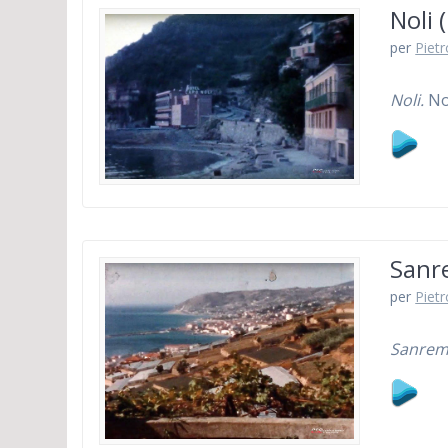
Noli 
per
Piet
Noli.
No
Sanr
per
Piet
Sanremo