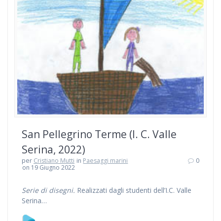
San Pellegrino Terme (I. C. Valle
Serina, 2022)
per
Cristiano Mutti
in
Paesaggi marini
0
on 19 Giugno 2022
Serie di disegni.
Realizzati dagli studenti dell’I.C. Valle
Serina…