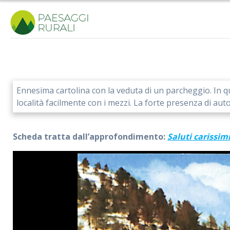
Salta
al
contenuto
Ennesima cartolina con la veduta di un parcheggio. In que
località facilmente con i mezzi. La forte presenza di au
Scheda tratta dall’approfondimento:
Saluti carissim