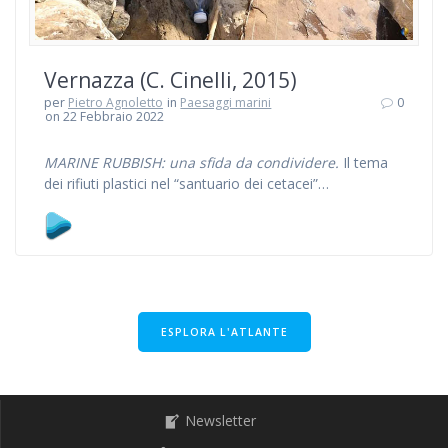
Vernazza (C. Cinelli, 2015)
per
Pietro Agnoletto
in
Paesaggi marini
0
on 22 Febbraio 2022
MARINE RUBBISH: una sfida da condividere.
Il tema
dei rifiuti plastici nel “santuario dei cetacei”…
ESPLORA L'ATLANTE
Newsletter