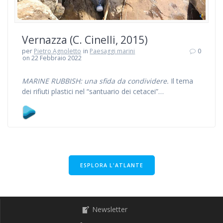
Vernazza (C. Cinelli, 2015)
per
Pietro Agnoletto
in
Paesaggi marini
0
on 22 Febbraio 2022
MARINE RUBBISH: una sfida da condividere.
Il tema
dei rifiuti plastici nel “santuario dei cetacei”…
ESPLORA L'ATLANTE
Newsletter