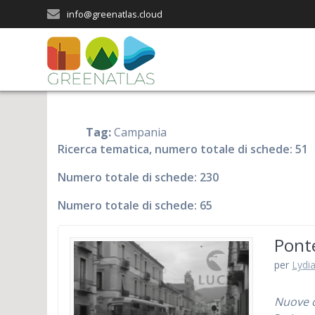
Salta
info@greenatlas.cloud
al
contenuto
Tag:
Campania
Ricerca tematica, numero totale di schede: 51
Numero totale di schede: 230
Numero totale di schede: 65
Pont
per
Lydia
Nuove ce