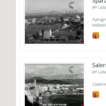
Spara
per
Lydia
Il prog
industr
Saler
per
Lydia
L’opera