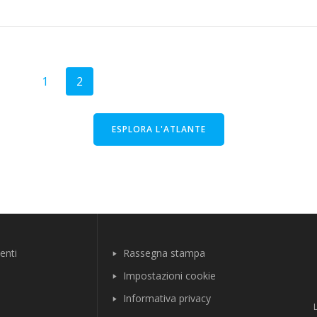
Pagina
Pagina
1
2
ESPLORA L'ATLANTE
enti
Rassegna stampa
Impostazioni cookie
Informativa privacy