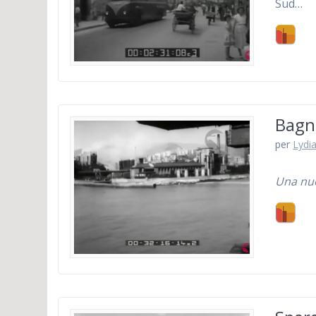
Sud…
Bagno
per
Lydia
Una nuo