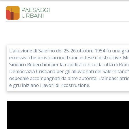
Salta
al
contenuto
L’alluvione di Salerno del 25-26 ottobre 1954 fu una gr
eccessivi che provocarono frane estese e distruttive. Molt
Sindaco Rebecchini per la rapidità con cui la città di Ro
Democrazia Cristiana per gli alluvionati del Salernitano” 
ospedale accompagnati da altre autorità. L’ambasciatrice
e gru iniziano i lavori di ricostruzione.