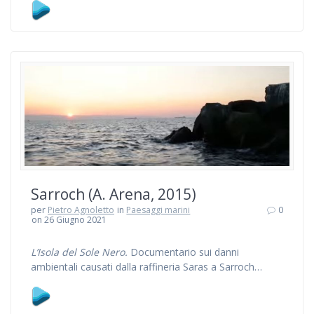
Sarroch (A. Arena, 2015)
per
Pietro Agnoletto
in
Paesaggi marini
0
on 26 Giugno 2021
L’Isola del Sole Nero.
Documentario sui danni
ambientali causati dalla raffineria Saras a Sarroch…