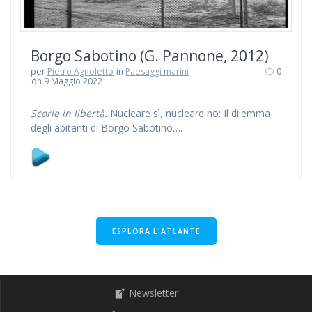
Borgo Sabotino (G. Pannone, 2012)
per
Pietro Agnoletto
in
Paesaggi marini
0
on 9 Maggio 2022
Scorie in libertà.
Nucleare sì, nucleare no: Il dilemma
degli abitanti di Borgo Sabotino….
ESPLORA L'ATLANTE
Newsletter