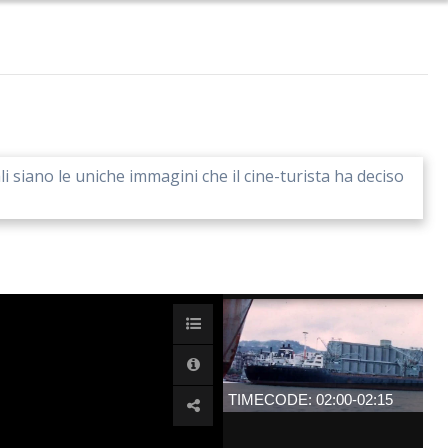
ali siano le uniche immagini che il cine-turista ha deciso
TIMECODE: 02:00-02:15