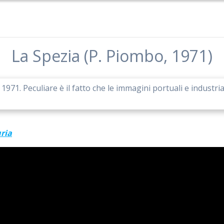
La Spezia (P. Piombo, 1971)
 1971. Peculiare è il fatto che le immagini portuali e industri
ria