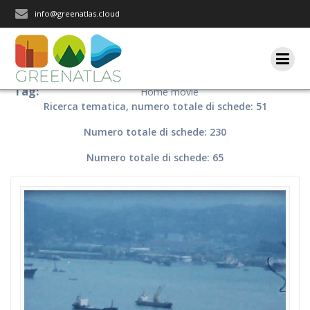
Salta
info@greenatlas.cloud
al
contenuto
Tag:
Home movie
Ricerca tematica, numero totale di schede: 51
Numero totale di schede: 230
Numero totale di schede: 65