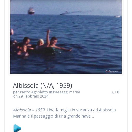
Albissola (N/A, 1959)
per
Pietro Agnoletto
in
Paesaggi marini
0
on 29 Febbraio 2024
Albissola – 1959.
Una famiglia in vacanza ad Albissola
Marina e il passaggio di una grande nave…