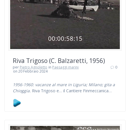
Riva Trigoso (C. Balzaretti, 1956)
per
Pietro Agnoletto
in
Paesaggi marini
0
on 20 Febbraio 2024
1956-1960: vacanze al mare in Liguria; Milano; gita a
Chioggia.
Riva Trigoso e… il Cantiere Finmeccanica…