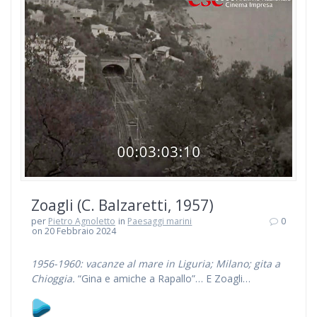
Zoagli (C. Balzaretti, 1957)
per
Pietro Agnoletto
in
Paesaggi marini
0
on 20 Febbraio 2024
1956-1960: vacanze al mare in Liguria; Milano; gita a
Chioggia.
“Gina e amiche a Rapallo”… E Zoagli…