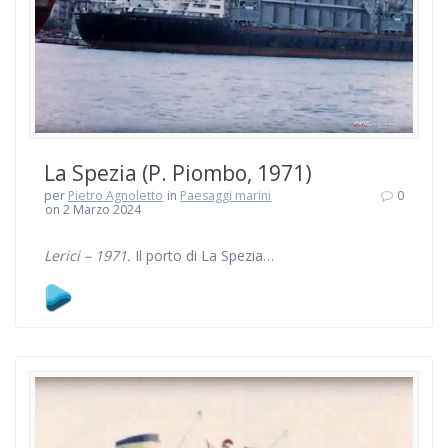
La Spezia (P. Piombo, 1971)
per
Pietro Agnoletto
in
Paesaggi marini
0
on 2 Marzo 2024
Lerici – 1971.
Il porto di La Spezia…