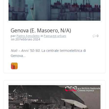
Genova (E. Masoero, N/A)
per
Pietro Agnoletto
in
Paesaggi urbani
0
on 20 Febbraio 2024
Noli – Anni ’50-’60.
La centrale termoelettrica di
Genova…