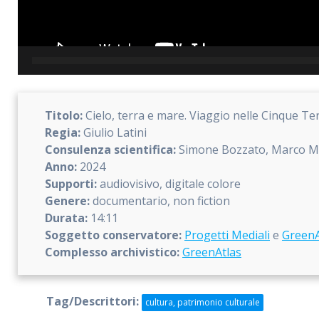
Titolo:
Cielo, terra e mare. Viaggio nelle Cinque Te
Regia:
Giulio Latini
Consulenza scientifica:
Simone Bozzato, Marco M
Anno:
2024
Supporti:
audiovisivo, digitale colore
Genere:
documentario, non fiction
Durata:
14:11
Soggetto conservatore:
Progetti Mediali
e
GreenA
Complesso archivistico:
GreenAtlas
Tag/Descrittori:
cultura, patrimonio culturale