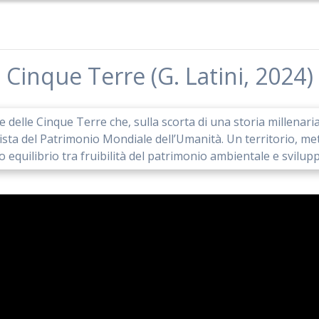
Cinque Terre (G. Latini, 2024)
e delle Cinque Terre che, sulla scorta di una storia millenari
 lista del Patrimonio Mondiale dell’Umanità. Un territorio, m
o equilibrio tra fruibilità del patrimonio ambientale e svilu