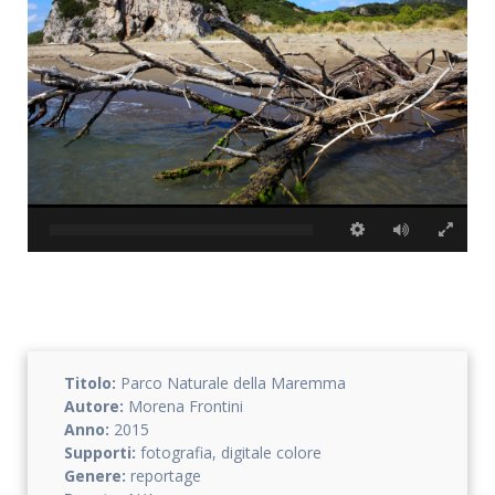
Accetto che i miei dati personali vengano registrati da questa
applicazione secondo la vostra normativa sulla privacy
Titolo:
Parco Naturale della Maremma
Autore:
Morena Frontini
Anno:
2015
Supporti:
fotografia, digitale colore
Genere:
reportage