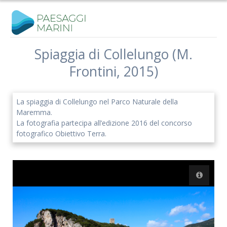
Salta
al
contenuto
Spiaggia di Collelungo (M.
Frontini, 2015)
Iscriviti alla nostra newsletter
Rimani aggiornato sulle nostre iniziative e l'andamento del
La spiaggia di Collelungo nel Parco Naturale della
nostro progetto di ricerca.
Maremma.
La fotografia partecipa all’edizione 2016 del concorso
fotografico Obiettivo Terra.