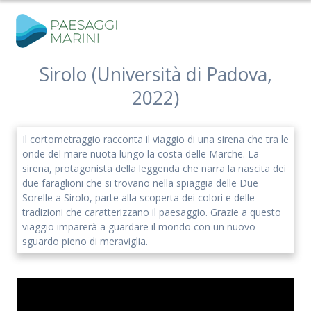
Salta
al
contenuto
Sirolo (Università di Padova,
2022)
Iscriviti alla nostra newsletter
Rimani aggiornato sulle nostre iniziative e l'andamento del
Il cortometraggio racconta il viaggio di una sirena che tra le
nostro progetto di ricerca.
onde del mare nuota lungo la costa delle Marche. La
sirena, protagonista della leggenda che narra la nascita dei
due faraglioni che si trovano nella spiaggia delle Due
Sorelle a Sirolo, parte alla scoperta dei colori e delle
tradizioni che caratterizzano il paesaggio. Grazie a questo
viaggio imparerà a guardare il mondo con un nuovo
sguardo pieno di meraviglia.