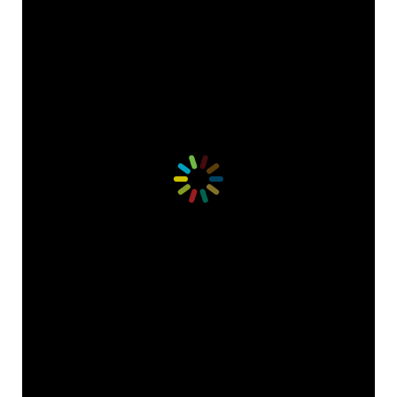
Accetto che i miei dati personali vengano registrati da questa
applicazione secondo la vostra normativa sulla privacy