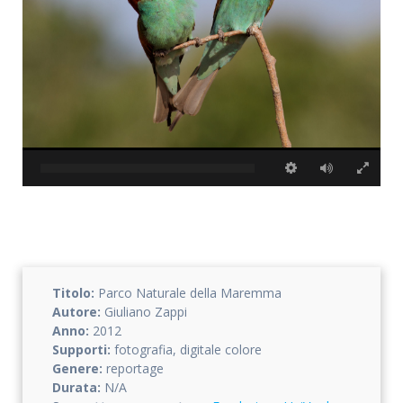
Accetto che i miei dati personali vengano registrati da questa
applicazione secondo la vostra normativa sulla privacy
Titolo:
Parco Naturale della Maremma
Autore:
Giuliano Zappi
Anno:
2012
Supporti:
fotografia, digitale colore
Genere:
reportage
Durata:
N/A