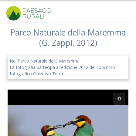
Salta
al
contenuto
Parco Naturale della Maremma
(G. Zappi, 2012)
Iscriviti alla nostra newsletter
Rimani aggiornato sulle nostre iniziative e l'andamento del
Nel Parco Naturale della Maremma.
nostro progetto di ricerca.
La fotografia partecipa all’edizione 2012 del concorso
fotografico Obiettivo Terra.