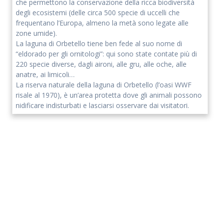
che permettono la conservazione della ricca biodiversità
degli ecosistemi (delle circa 500 specie di uccelli che
Accetto che i miei dati personali vengano registrati da questa
frequentano l’Europa, almeno la metà sono legate alle
applicazione secondo la vostra normativa sulla privacy
zone umide).
La laguna di Orbetello tiene ben fede al suo nome di
“eldorado per gli ornitologi”: qui sono state contate più di
220 specie diverse, dagli aironi, alle gru, alle oche, alle
anatre, ai limicoli…
La riserva naturale della laguna di Orbetello (l’oasi WWF
risale al 1970), è un’area protetta dove gli animali possono
nidificare indisturbati e lasciarsi osservare dai visitatori.