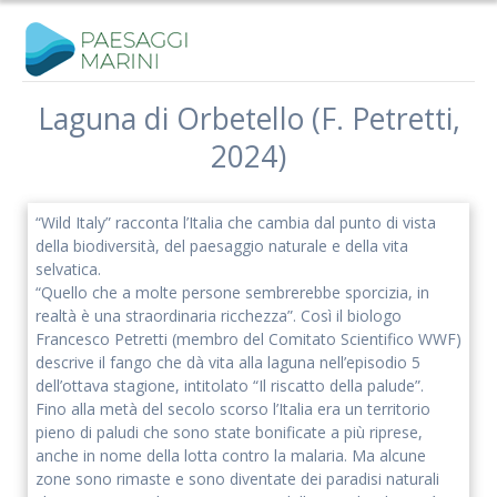
Salta
al
contenuto
Laguna di Orbetello (F. Petretti,
2024)
Iscriviti alla nostra newsletter
Rimani aggiornato sulle nostre iniziative e l'andamento del
“Wild Italy” racconta l’Italia che cambia dal punto di vista
nostro progetto di ricerca.
della biodiversità, del paesaggio naturale e della vita
selvatica.
“Quello che a molte persone sembrerebbe sporcizia, in
realtà è una straordinaria ricchezza”. Così il biologo
Francesco Petretti (membro del Comitato Scientifico WWF)
descrive il fango che dà vita alla laguna nell’episodio 5
dell’ottava stagione, intitolato “Il riscatto della palude”.
Fino alla metà del secolo scorso l’Italia era un territorio
pieno di paludi che sono state bonificate a più riprese,
anche in nome della lotta contro la malaria. Ma alcune
zone sono rimaste e sono diventate dei paradisi naturali