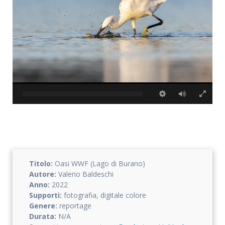
Accetto che i miei dati personali vengano registrati da questa
applicazione secondo la vostra normativa sulla privacy
Titolo:
Oasi WWF (Lago di Burano)
Autore:
Valerio Baldeschi
Anno:
2022
Supporti:
fotografia, digitale colore
Genere:
reportage
Durata:
N/A