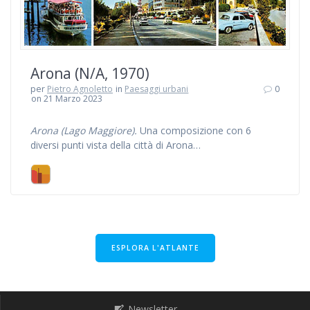
Arona (N/A, 1970)
per
Pietro Agnoletto
in
Paesaggi urbani
0
on 21 Marzo 2023
Arona (Lago Maggiore).
Una composizione con 6
diversi punti vista della città di Arona…
ESPLORA L'ATLANTE
Newsletter