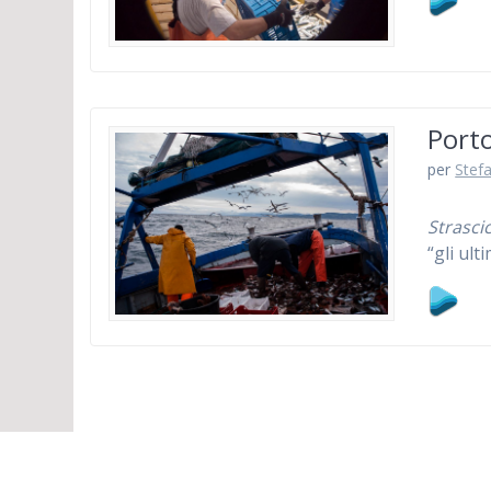
Porto
per
Stefa
Strasci
“gli ult