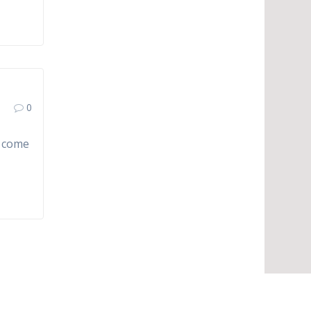
0
s come