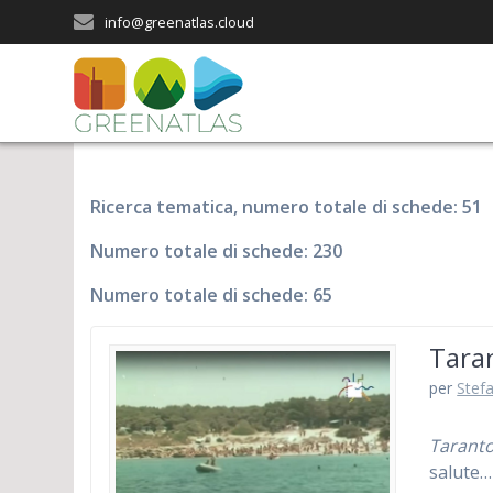
Salta
info@greenatlas.cloud
al
contenuto
Ricerca tematica, numero totale di schede: 51
Numero totale di schede: 230
Numero totale di schede: 65
Taran
per
Stefa
Taranto
salute…