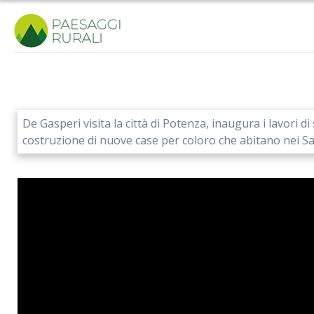
Salta
al
contenuto
De Gasperi visita la città di Potenza, inaugura i lavori
costruzione di nuove case per coloro che abitano nei Sa