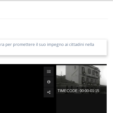
ra per promettere il suo impegno ai cittadini nella
TIMECODE: 00:00-01:15