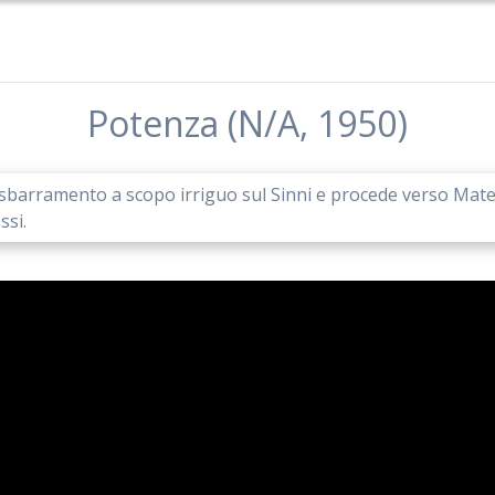
Potenza (N/A, 1950)
 di sbarramento a scopo irriguo sul Sinni e procede verso Mate
ssi.