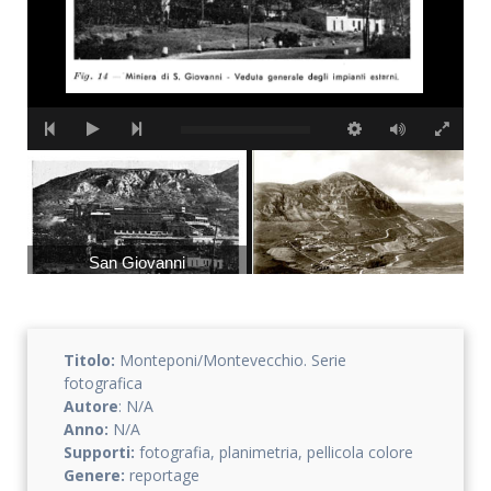
San Giovanni
San Giovanni (fratelli Alinari)
Titolo:
Monteponi/Montevecchio. Serie
fotografica
Autore
: N/A
Anno:
N/A
Supporti:
fotografia, planimetria, pellicola colore
Genere:
reportage