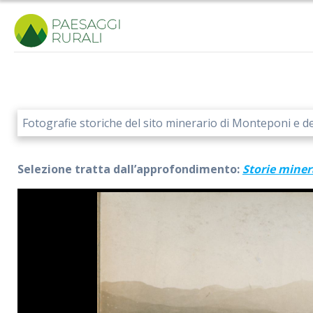
Salta
al
contenuto
Fotografie storiche del sito minerario di Monteponi e de
Selezione tratta dall’approfondimento:
Storie minera