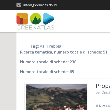
Salta
info@greenatlas.cloud
al
contenuto
Tag:
Val Trebbia
Ricerca tematica, numero totale di schede: 51
Numero totale di schede: 230
Numero totale di schede: 65
Propa
per
Crist
Il bosco