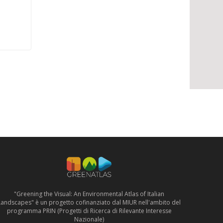
"Greening the Visual: An Environmental Atlas of Italian
Landscapes" è un progetto cofinanziato dal MIUR nell'ambito del
programma PRIN (Progetti di Ricerca di Rilevante Interesse
Nazionale)