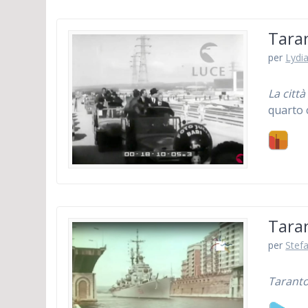
Taran
per
Lydia
La città
quarto 
Taran
per
Stefa
Taranto