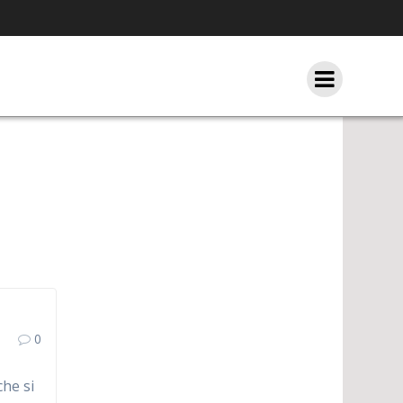
0
che si