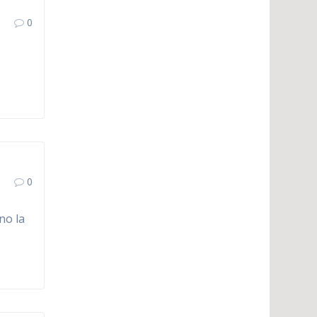
0
0
no la