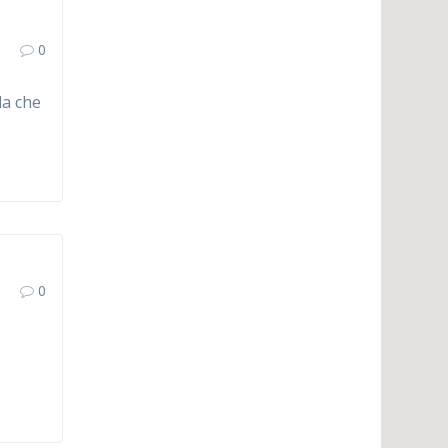
0
da che
0