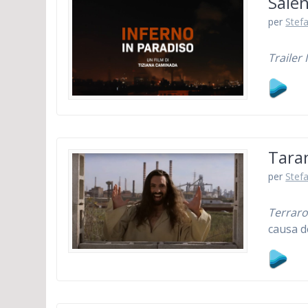
Sale
per
Stefa
Trailer 
Taran
per
Stefa
Terraro
causa de