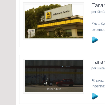
Taran
per
Stefa
Eni – Ra
promu
Tara
per
Piet
Firewor
interna