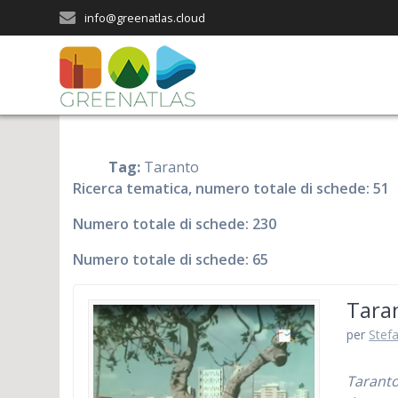
Salta
info@greenatlas.cloud
al
contenuto
Tag:
Taranto
Ricerca tematica, numero totale di schede: 51
Numero totale di schede: 230
Numero totale di schede: 65
Taran
per
Stefa
Taranto