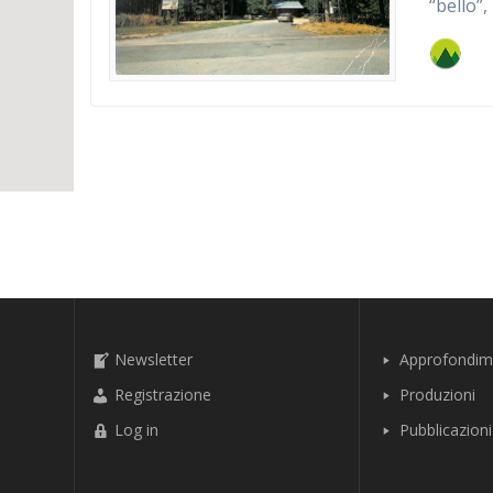
“bello”,
Newsletter
Approfondim
Registrazione
Produzioni
Log in
Pubblicazioni