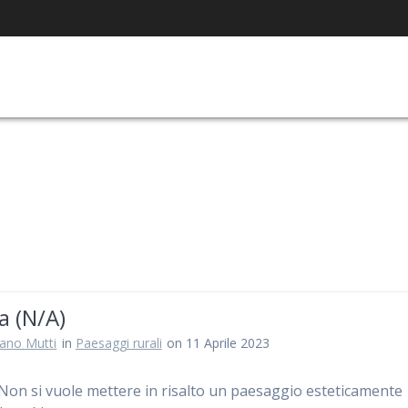
la (N/A)
iano Mutti
in
Paesaggi rurali
on 11 Aprile 2023
Non si vuole mettere in risalto un paesaggio esteticamente