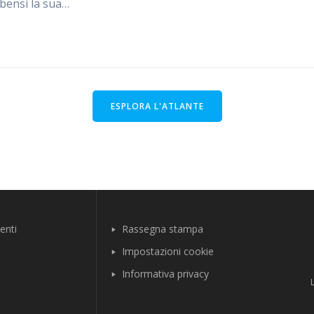
 bensì la sua…
ESPLORA L'ATLANTE
enti
Rassegna stampa
Impostazioni cookie
Informativa privacy