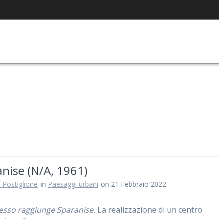
nise (N/A, 1961)
 Postiglione
in
Paesaggi urbani
on 21 Febbraio 2022
resso raggiunge Sparanise.
La realizzazione di un centro