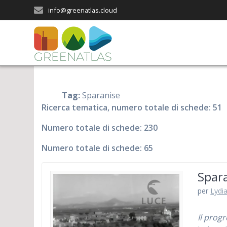
Salta
info@greenatlas.cloud
al
contenuto
Tag:
Sparanise
Ricerca tematica, numero totale di schede: 51
Numero totale di schede: 230
Numero totale di schede: 65
Spara
per
Lydia
Il prog