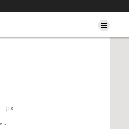
0
osta