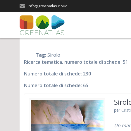
Salta
info@greenatlas.cloud
al
contenuto
Tag:
Sirolo
Ricerca tematica, numero totale di schede: 51
Numero totale di schede: 230
Numero totale di schede: 65
Sirol
per
Crist
Un mare