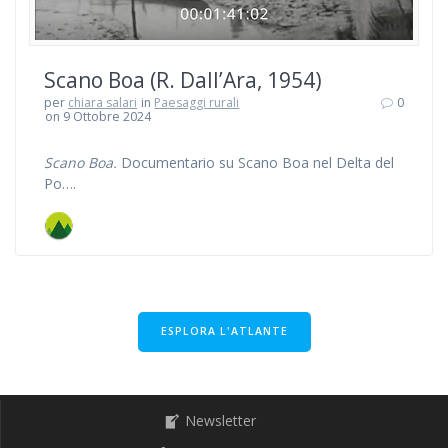
Scano Boa (R. Dall’Ara, 1954)
per
chiara salari
in
Paesaggi rurali
0
on 9 Ottobre 2024
Scano Boa.
Documentario su Scano Boa nel Delta del
Po….
ESPLORA L'ATLANTE
Newsletter