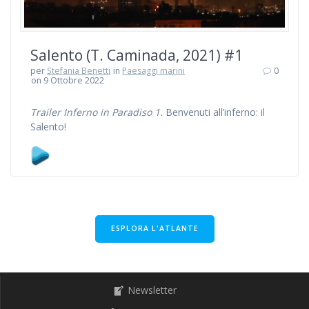
Salento (T. Caminada, 2021) #1
per
Stefania Benetti
in
Paesaggi marini
0
on 9 Ottobre 2022
Trailer Inferno in Paradiso 1.
Benvenuti all’inferno: il
Salento!
ESPLORA L'ATLANTE
Newsletter