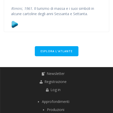
Rimini, 1961.
Il turismo di massa e i suoi simboli in
alcune cartoline degli anni Sessanta e Settanta.
ESPLORA L'ATLANTE
Newsletter
Registrazione
Log in
Approfondimenti
Produzioni