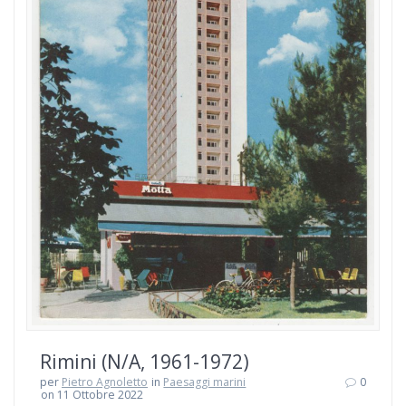
Rimini (N/A, 1961-1972)
per
Pietro Agnoletto
in
Paesaggi marini
0
on 11 Ottobre 2022