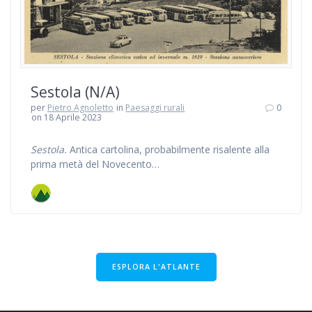
Sestola (N/A)
per
Pietro Agnoletto
in
Paesaggi rurali
0
on 18 Aprile 2023
Sestola.
Antica cartolina, probabilmente risalente alla
prima metà del Novecento…
ESPLORA L'ATLANTE