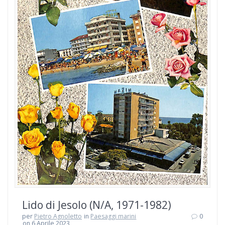
Lido di Jesolo (N/A, 1971-1982)
per
Pietro Agnoletto
in
Paesaggi marini
0
on 6 Aprile 2023