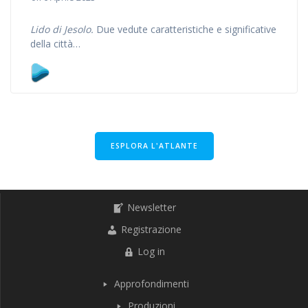
Lido di Jesolo.
Due vedute caratteristiche e significative
della città…
ESPLORA L'ATLANTE
Newsletter
Registrazione
Log in
Approfondimenti
Produzioni