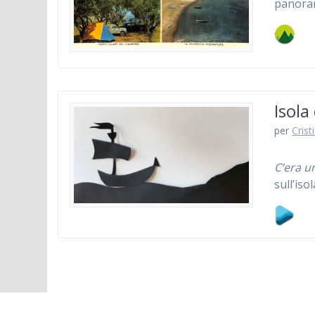
panora
Isola
per
Crist
C’era u
sull’iso