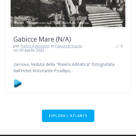
Gabicce Mare (N/A)
per
Pietro Agnoletto
in
Paesaggi marini
0
on 30 Aprile 2023
Genova.
Veduta della “Riviera Adriatica” fotografata
dall’Hotel Ristorante Posillipo…
ESPLORA L'ATLANTE