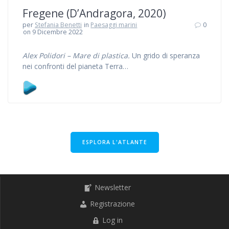
Fregene (D’Andragora, 2020)
per
Stefania Benetti
in
Paesaggi marini
0
on 9 Dicembre 2022
Alex Polidori – Mare di plastica.
Un grido di speranza
nei confronti del pianeta Terra…
ESPLORA L'ATLANTE
Newsletter
Registrazione
Log in