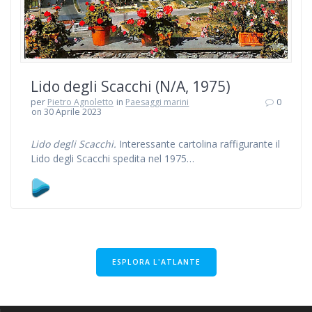
Lido degli Scacchi (N/A, 1975)
per
Pietro Agnoletto
in
Paesaggi marini
0
on 30 Aprile 2023
Lido degli Scacchi.
Interessante cartolina raffigurante il
Lido degli Scacchi spedita nel 1975…
ESPLORA L'ATLANTE