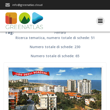
Salta
info@greenatlas.cloud
al
contenuto
Tag:
Ferrara
Ricerca tematica, numero totale di schede: 51
Numero totale di schede: 230
Numero totale di schede: 65