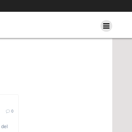
0
 del