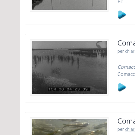
Po…
Comac
per
chiar
Comacc
Comacc
Coma
per
chiar