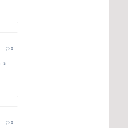
0
i di
0