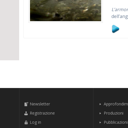
L’armon
dell’ang
Newsletter
Approfondim
Registrazione
Produzioni
Log in
Pubblicazioni