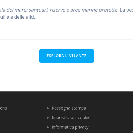
ia del mare: santuari, riserve e aree marine protette.
La pe
uilla e delle alici…
ESPLORA L'ATLANTE
enti
Rassegna stampa
Impostazioni cookie
Informativa privacy