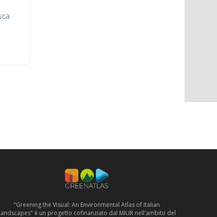
sca
"Greening the Visual: An Environmental Atlas of Italian
Landscapes" è un progetto cofinanziato dal MIUR nell'ambito del