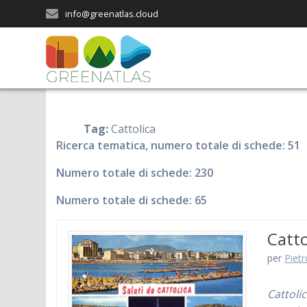
Salta
info@greenatlas.cloud
al
contenuto
Tag:
Cattolica
Ricerca tematica, numero totale di schede: 51
Numero totale di schede: 230
Numero totale di schede: 65
Catto
per
Piet
Cattolic