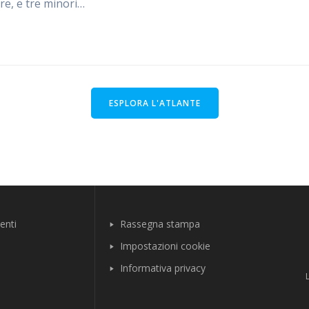
re, e tre minori…
ESPLORA L'ATLANTE
enti
Rassegna stampa
Impostazioni cookie
Informativa privacy