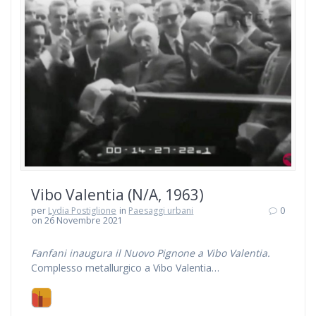
Vibo Valentia (N/A, 1963)
per
Lydia Postiglione
in
Paesaggi urbani
0
on 26 Novembre 2021
Fanfani inaugura il Nuovo Pignone a Vibo Valentia.
Complesso metallurgico a Vibo Valentia…