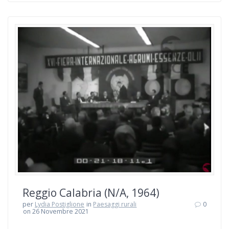
Reggio Calabria (N/A, 1964)
per
Lydia Postiglione
in
Paesaggi rurali
0
on 26 Novembre 2021