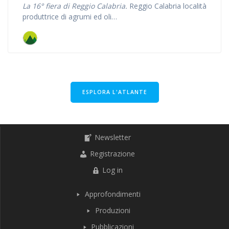
La 16° fiera di Reggio Calabria.
Reggio Calabria località
produttrice di agrumi ed oli…
ESPLORA L'ATLANTE
Newsletter
Registrazione
Log in
Approfondimenti
Produzioni
Pubblicazioni