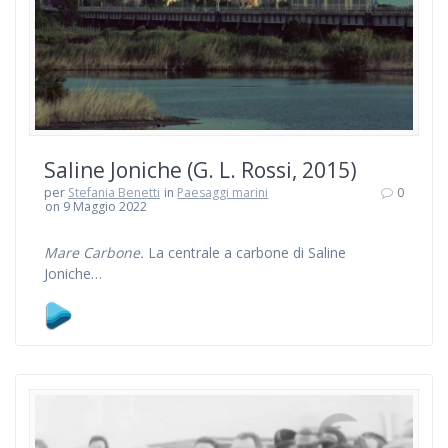
Saline Joniche (G. L. Rossi, 2015)
per
Stefania Benetti
in
Paesaggi marini
0
on 9 Maggio 2022
Mare Carbone.
La centrale a carbone di Saline
Joniche…