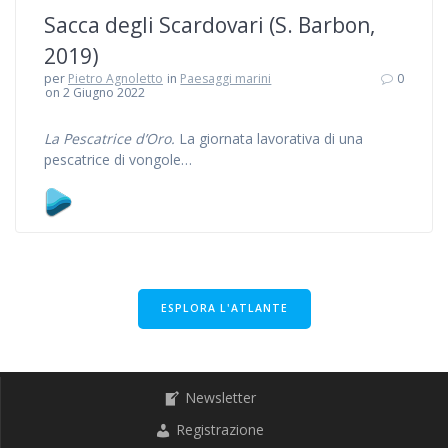
Sacca degli Scardovari (S. Barbon,
2019)
per
Pietro Agnoletto
in
Paesaggi marini
0
on 2 Giugno 2022
La Pescatrice d’Oro.
La giornata lavorativa di una
pescatrice di vongole…
ESPLORA L'ATLANTE
Newsletter
Registrazione