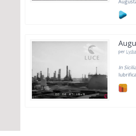
Augusta
Augu
per
Lydia
In Sicili
lubrific