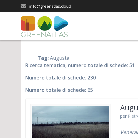
Salta
info@greenatlas.cloud
al
contenuto
Tag:
Augusta
Ricerca tematica, numero totale di schede: 51
Numero totale di schede: 230
Numero totale di schede: 65
Augu
per
Piet
Venera