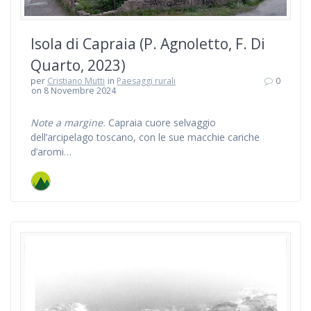
Isola di Capraia (P. Agnoletto, F. Di
Quarto, 2023)
per
Cristiano Mutti
in
Paesaggi rurali
0
on 8 Novembre 2024
Note a margine.
Capraia cuore selvaggio
dell’arcipelago toscano, con le sue macchie cariche
d’aromi…