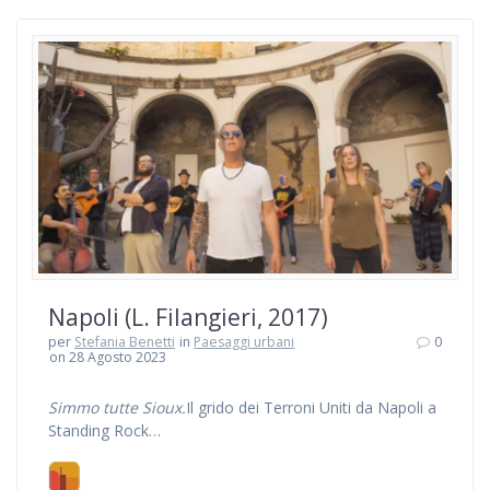
Napoli (L. Filangieri, 2017)
per
Stefania Benetti
in
Paesaggi urbani
0
on 28 Agosto 2023
Simmo tutte Sioux.
Il grido dei Terroni Uniti da Napoli a
Standing Rock…