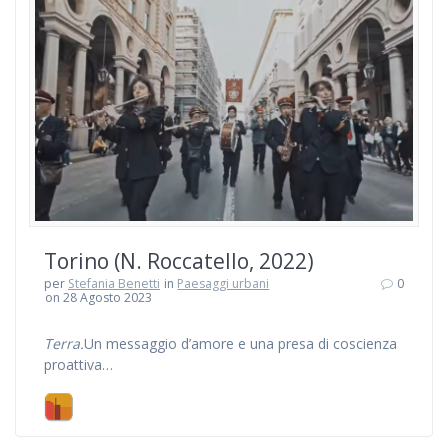
Torino (N. Roccatello, 2022)
per
Stefania Benetti
in
Paesaggi urbani
0
on 28 Agosto 2023
Terra.
Un messaggio d’amore e una presa di coscienza
proattiva…