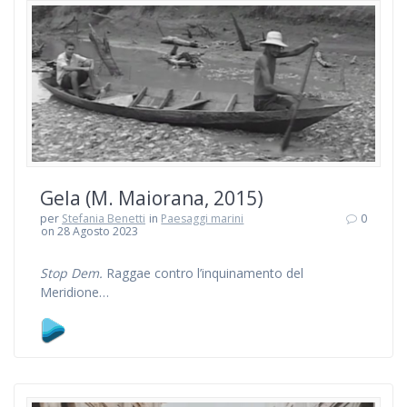
Gela (M. Maiorana, 2015)
per
Stefania Benetti
in
Paesaggi marini
0
on 28 Agosto 2023
Stop Dem.
Raggae contro l’inquinamento del
Meridione…