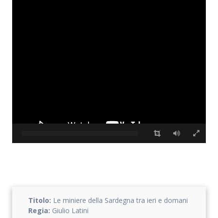
Accetto che i miei dati personali vengano registrati da questa
applicazione secondo la vostra normativa sulla privacy
Titolo:
Le miniere della Sardegna tra ieri e domani
Regia:
Giulio Latini