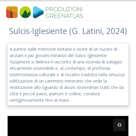
Salta
al
contenuto
Sulcis-Iglesiente (G. Latini, 2024)
Iscriviti alla nostra newsletter
A partire dalle memorie lontane e vicine di un nucleo di
anziani e più giovani minatori del Sulcis-Iglesiente-
Rimani aggiornato sulle nostre iniziative e l'andamento del
Guspinese si delinea il racconto di una vicenda di sviluppo
nostro progetto di ricerca.
eticamente sostenibile e, al contempo, di profonda
testimonianza culturale e di riscatto tradotta nella virtuosa
edificazione di un cammino minerario che vede la
restituzione allo sguardo di alcuni straordinari tratti che da
città e piccoli paesi, pianure e colline, conduce
vertiginosamente fino al mare.