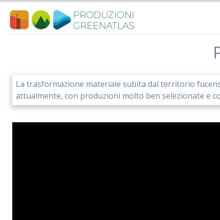
Salta
al
contenuto
P
La trasformazione materiale subita dal territorio fucense
attualmente, con produzioni molto ben selezionate e co